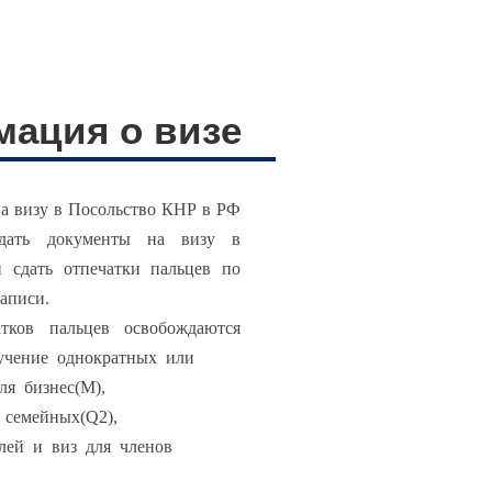
ация о визе
на визу в Посольство КНР в РФ
едать документы на визу в
 сдать отпечатки пальцев по
записи.
тков пальцев освобождаются
лучение однократных или
ля бизнес(M),
, семейных(Q2),
елей и виз для членов