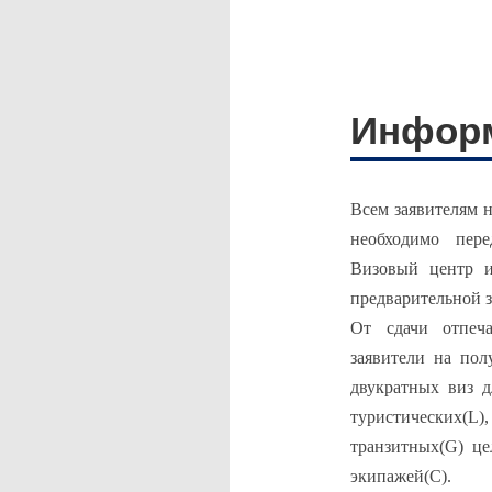
Информ
Всем заявителям 
необходимо пер
Визовый центр и
предварительной 
От сдачи отпеча
заявители на по
двукратных виз д
туристических(L)
транзитных(G) ц
экипажей(C).