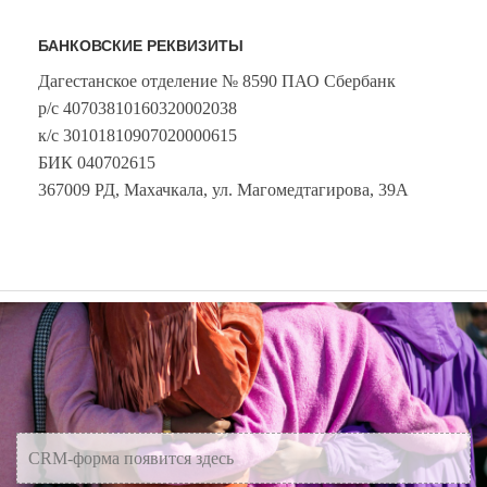
БАНКОВСКИЕ РЕКВИЗИТЫ
Дагестанское отделение № 8590 ПАО Сбербанк
р/с 40703810160320002038
к/с 30101810907020000615
БИК 040702615
367009 РД, Махачкала, ул. Магомедтагирова, 39A
CRM-форма появится здесь