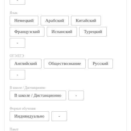
Язык
Немецкий
Арабский
Китайский
Французский
Испанский
Турецкий
-
ОГЭ/ЕГЭ
Английский
Обществознание
Русский
-
В школе / Дистанционно
В школе / Дистанционно
-
Формат обучения
Индивидуально
-
Пакет