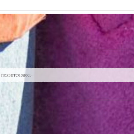
урному арабскому языку, используя для практики аудио- и 
появится здесь