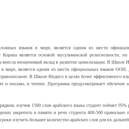
сложных языков в мире, является одним из шести официа
е Корана является основой мусульманской религиозности, но
ука внесла неоценимый вклад в развитие цивилизации. В Школе 
в в мире, является одним из шести официальных языков ООН.
 правописание. В Школе Индиго в целях более эффективного изу
т и письмо, и чтение. Программа предусматривает обучение ар
ядком, изучив 1500 слов арабского языка студент поймет 95% 
рошо закрепить в памяти и речи студента 400-500 правильно 
роки изучить большее количество арабских слов для их дальней