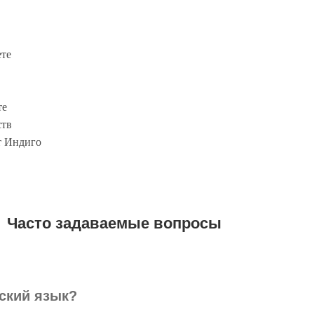
ете
те
ств
т Индиго
Часто задаваемые вопросы
бский язык?