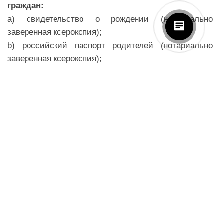
граждан:
a) свидетельство о рождении (нотариально
заверенная ксерокопия);
b) российский паспорт родителей (нотариально
заверенная ксерокопия);
c) для детей, совершающих поездку в одиночку без
сопровождения родителей и руководителя в/из
страны - нотариально заверенное согласие лиц,
обладающих родительскими (опекунскими)
правами, на выезд ребенка за рубеж
самостоятельно (оригинал и нотариально
заверенная ксерокопия);
d) для детей, совершающих поездку в
сопровождении одного родителя - нотариально
заверенное согласие второго родителя,
обладающего родительскими (опекунскими)
правами, на выезд ребенка за рубеж в