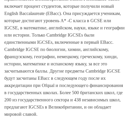
включает процент студентов, которые получили новый
English Baccalaureate (EBacc). Она присуждается ученикам,
которые достигают уровень A* -C класса в GCSE или
IGCSE, в математике, английском, науки, языке и географии
или истории. Только Cambridge IGCSEs были
единственными IGCSEs, включенные в первый EBacc.
Cambridge IGCSE по биологии, химии, английскому,
французскому, географии, немецкому, греческому, хинди,
истории, математике и испанскому языку, за все это
засчитываются баллы. Другие предметы Cambridge IGCSE
будут засчитаны EBacc в следующем году после их
аккредитации при Ofqual и последующего финансирования
в государственных школах. Более 500 британских школ, где
200 из государственного сектора и 438 независимых школ,
предлагают IGCSEs в Великобритании, и он обладает
мировой славой.