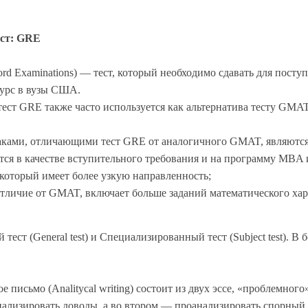
ест: GRE
rd Examinations) — тест, который необходимо сдавать для посту
урс в вузы США.
 тест GRE также часто используется как альтернатива тесту G
ками, отличающими тест GRE от аналогичного GMAT, являются
ся в качестве вступительного требования и на программу MBA и
который имеет более узкую направленность;
отличие от GMAT, включает больше заданий математического ха
ест (General test) и Специализированный тест (Subject test). В
е письмо (Analitycal writing) состоит из двух эссе, «проблемно
ализировать доводы, а во втором — проанализировать спорный 