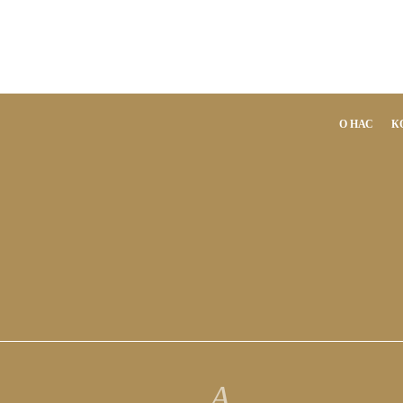
О НАС
К