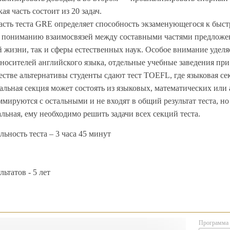
я часть состоит из 20 задач.
асть теста GRE определяет способность экзаменующегося к быс
пониманию взаимосвязей между составными частями предложени
 жизни, так и сферы естественных наук. Особое внимание уделя
 носителей английского языка, отдельные учебные заведения пр
честве альтернативы студенты сдают тест TOEFL, где языковая с
льная секция может состоять из языковых, математических или 
ммируются с остальными и не входят в общий результат теста, но
льная, ему необходимо решить задачи всех секций теста.
ьность теста – 3 часа 45 минут
ьтатов - 5 лет
Программа