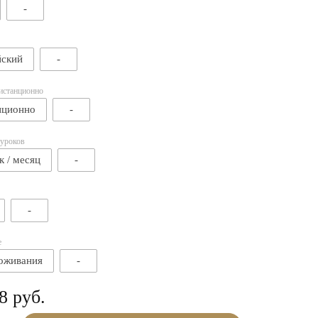
-
йский
-
истанционно
нционно
-
 уроков
к / месяц
-
-
е
оживания
-
8 руб.