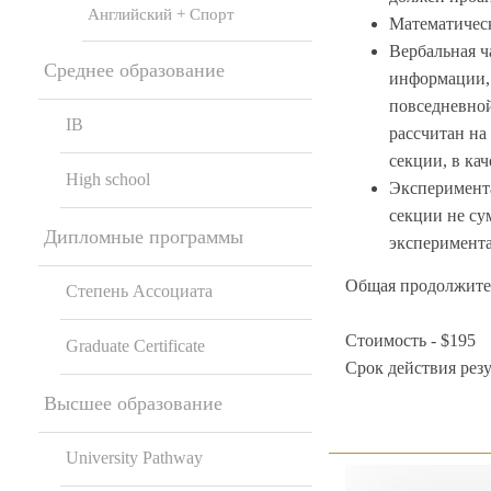
Английский + Спорт
Математическа
Вербальная ч
Среднее образование
информации, 
повседневной
IB
рассчитан на
секции, в ка
High school
Эксперимента
секции не су
Дипломные программы
эксперимента
Общая продолжител
Степень Ассоциата
Стоимость - $195
Graduate Certificate
Срок действия резул
Высшее образование
University Pathway