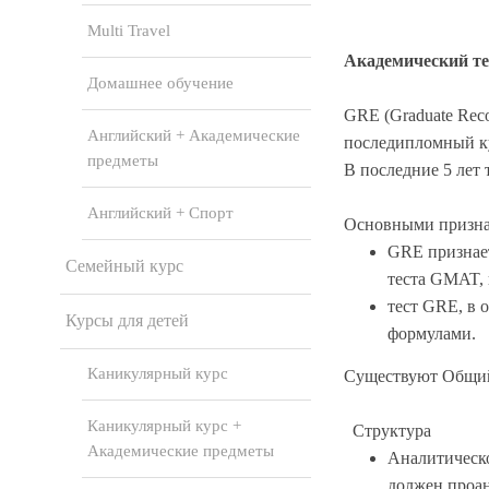
Multi Travel
Академический т
Домашнее обучение
GRE (Graduate Reco
Английский + Академические
последипломный к
предметы
В последние 5 лет
Английский + Спорт
Основными призна
GRE признает
Семейный курс
теста GMAT, 
тест GRE, в 
Курсы для детей
формулами.
Каникулярный курс
Существуют Общий т
Каникулярный курс +
Структура
Академические предметы
Аналитическо
должен проан