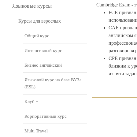
Cambridge Exam - э
Языковые курсы
FCE признан 
использовани
Курсы для взрослых
CAE признан 
английском я
Общий курс
профессионал
Интенсивный курс
разговорная р
CPE признан 
Бизнес английский
близким к ур
из пяти зада
Языковой курс на базе ВУЗа
(ESL)
Клуб +
Корпоративный курс
Multi Travel