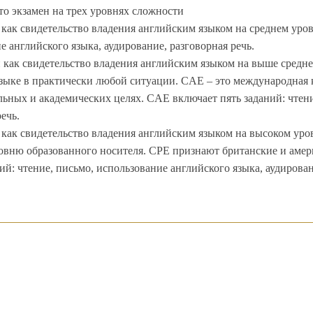
то экзамен на трех уровнях сложности
как свидетельство владения английским языком на среднем уровн
е английского языка, аудирование, разговорная речь.
как свидетельство владения английским языком на выше средне
зыке в практически любой ситуации. CAE – это международная
ьных и академических целях. CAE включает пять заданий: чтени
ечь.
как свидетельство владения английским языком на высоком ур
овню образованного носителя. CPE признают британские и амер
ний: чтение, письмо, использование английского языка, аудирова