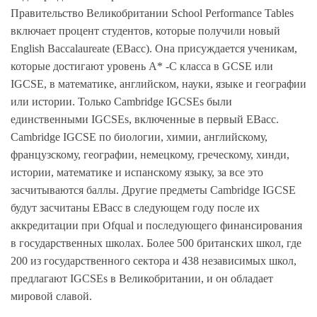
Правительство Великобритании School Performance Tables
включает процент студентов, которые получили новый
English Baccalaureate (EBacc). Она присуждается ученикам,
которые достигают уровень A* -C класса в GCSE или
IGCSE, в математике, английском, науки, языке и географии
или истории. Только Cambridge IGCSEs были
единственными IGCSEs, включенные в первый EBacc.
Cambridge IGCSE по биологии, химии, английскому,
французскому, географии, немецкому, греческому, хинди,
истории, математике и испанскому языку, за все это
засчитываются баллы. Другие предметы Cambridge IGCSE
будут засчитаны EBacc в следующем году после их
аккредитации при Ofqual и последующего финансирования
в государственных школах. Более 500 британских школ, где
200 из государственного сектора и 438 независимых школ,
предлагают IGCSEs в Великобритании, и он обладает
мировой славой.